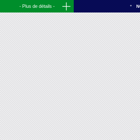
Plus de détails
N
"Coup d'envoi" des
illuminations de Noël, Marseille.