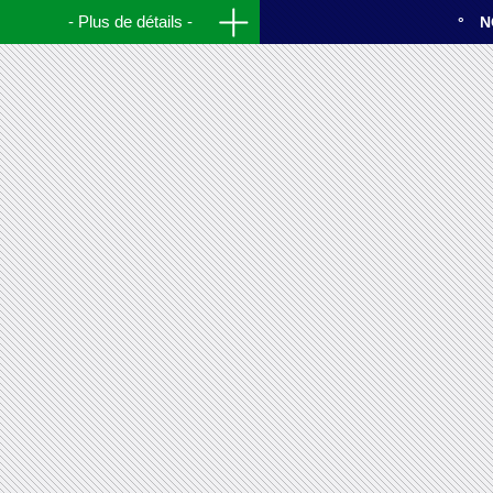
Plus de détails
N
Installation de pontons pour le
Salon Nautique de La Ciotat
2005.